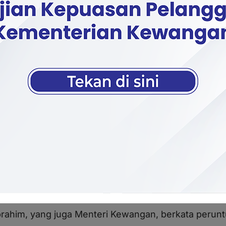
Ibrahim yang juga Menteri Kewangan ketika memben
- Kerajaan akan menambah peruntukan Pusat Res
uta bagi meningkatkan lagi kefungsiannya dalam m
rahim, yang juga Menteri Kewangan, berkata peruntu