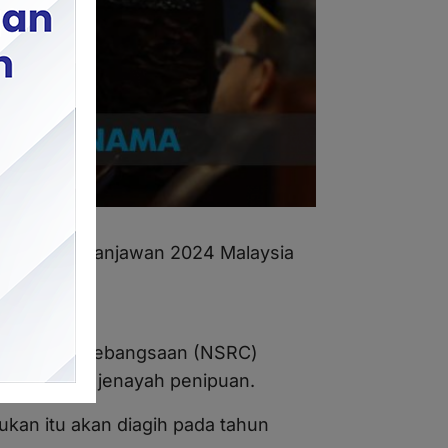
tangkan Belanjawan 2024 Malaysia
pons Scam Kebangsaan (NSRC)
embanteras jenayah penipuan.
kan itu akan diagih pada tahun