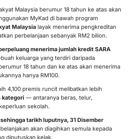
rakyat Malaysia berumur 18 tahun ke atas akan
ggunakan MyKad di bawah program
akyat Malaysia
layak menerima pengkreditan
ibatkan perbelanjaan sebanyak RM2 bilion.
h berpeluang menerima jumlah kredit SARA
ebuah keluarga yang terdiri daripada
 berumur 18 tahun dan ke atas akan menerima
ukannya hanya RM100.
ih 4,100 premis runcit melibatkan lebih
 kategori
— antaranya beras, telur,
keperluan sekolah.
sehingga tarikh luputnya, 31 Disember
 dibelanjakan akan diagihkan semula kepada
g diputuskan kelak.