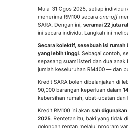
Mulai 31 Ogos 2025, setiap individu 
menerima RM100 secara
one-off
men
SARA. Dengan ini,
seramai 22 juta r
ini secara individu. Langkah ini mel
Secara kolektif, sesebuah isi ruma
yang lebih tinggi
. Sebagai contoh, s
sepasang suami isteri dan dua anak
jumlah keseluruhan RM400 — dan b
Kredit SARA boleh dibelanjakan di leb
90,000 barangan keperluan dalam
14
kebersihan rumah, ubat-ubatan dan 
Kredit RM100 ini akan
sah digunakan 
2025
. Rentetan itu, baki yang tidak
golongan rentan melalui program yan