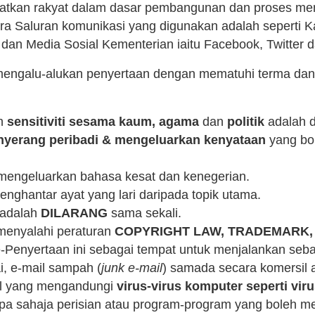
libatkan rakyat dalam dasar pembangunan dan proses m
ra Saluran komunikasi yang digunakan adalah seperti Ka
an Media Sosial Kementerian iaitu Facebook, Twitter d
engalu-alukan penyertaan dengan mematuhi terma dan s
uh
sensitiviti sesama kaum, agama
dan
politik
adalah d
nyerang peribadi & mengeluarkan kenyataan
yang bo
 mengeluarkan bahasa kesat dan kenegerian.
nghantar ayat yang lari daripada topik utama.
adalah
DILARANG
sama sekali.
 menyalahi peraturan
COPYRIGHT LAW, TRADEMARK,
enyertaan ini sebagai tempat untuk menjalankan sebar
ai, e-mail sampah (
junk e-mail
) samada secara komersil a
ail yang mengandungi
virus-virus komputer seperti vir
pa sahaja perisian atau program-program yang boleh m