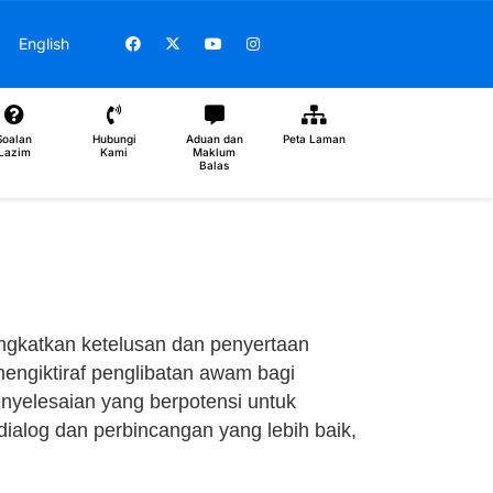
Pilih bahasa anda
English
fas
fas
fas
fas
fa-
fa-
fa-
fa-
Soalan
Hubungi
Aduan dan
Peta Laman
circle-
phone-
message
sitemap
Lazim
Kami
Maklum
Balas
question
volume
ngkatkan ketelusan dan penyertaan
ngiktiraf penglibatan awam bagi
nyelesaian yang berpotensi untuk
ialog dan perbincangan yang lebih baik,