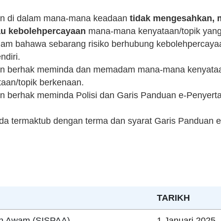
aan di dalam mana-mana keadaan
tidak mengesahkan, 
au kebolehpercayaan
mana-mana kenyataan/topik yang 
 faham bahawa sebarang risiko berhubung kebolehpercaya
ndiri.
aan berhak meminda dan memadam mana-mana kenyataan/
aan/topik berkenaan.
n berhak meminda Polisi dan Garis Panduan e-Penyertaa
nda termaktub dengan terma dan syarat Garis Panduan 
TARIKH
an Awam (SISPAA)
1 Januari 2025 