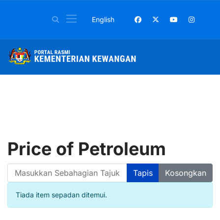
Pilih bahasa anda
English
Price of Petroleum
Masukkan Sebahagian Tajuk
Tapis
Kosongkan
Papar #
Info
Tiada item sepadan ditemui.