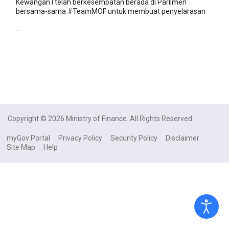
Kewangan I telah berkesempatan berada di Parlimen
bersama-sama
#TeamMOF
untuk membuat penyelarasan
...
Copyright © 2026 Ministry of Finance. All Rights Reserved.
myGov Portal
Privacy Policy
Security Policy
Disclaimer
Site Map
Help
Dasar Privasi