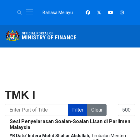
Select your language
Bahasa Melayu
TMK I
Enter Part of Title
Display #
Filter
Clear
Sesi Penyelarasan Soalan-Soalan Lisan di Parlimen
Malaysia
YB Dato’ Indera Mohd Shahar Abdullah
, Timbalan Menteri